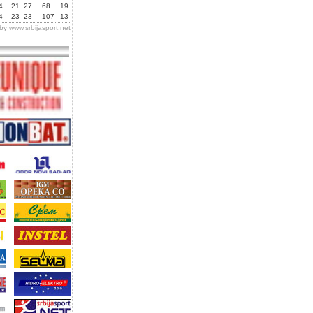
4
21
27
68
19
4
23
23
107
13
 by
www.srbijasport.net