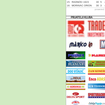
15.
RADNIčKI 1923
30
5
16.
MORAVAC ORION
30
3
powered