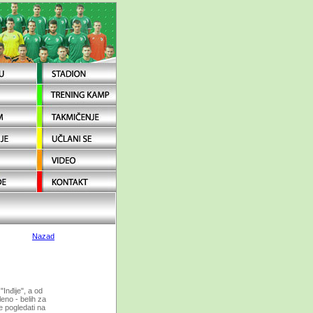
Nazad
Inđije", a od
eno - belih za
 pogledati na