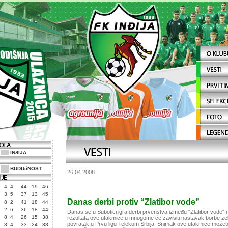
INđIJA
BUDUćNOST
26.04.2008
4
4
44
19
46
3
5
37
13
45
Danas derbi protiv “Zlatibor vode”
8
2
41
18
44
2
6
36
18
44
Danas se u Subotici igra derbi prvenstva između "Zlatibor vode" i "
8
4
26
15
38
rezultata ove utakmice u mnogome će zavisiti nastavak borbe zel
povratak u Prvu ligu Telekom Srbija. Snimak ove utakmice možete
8
4
33
24
38