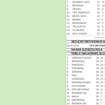
7.
RADNIčKI 1923
22
11
8.
BEžANIJA
22
10
9.
TRAJAL
22
8
10.
OFK ŽARKOVO
22
7
11.
BEčEJ 1918
22
7
12.
BORAC
22
6
13.
BUDUćNOST
22
5
14.
TELEOPTIK
22
5
15.
SLOBODA
22
3
16.
NOVI PAZAR
22
0
powered
30.05.2018
OFK BEOGR
1.
CRVENA ZVEZDA
30
24
2.
BRODARAC
30
23
3.
PARTIZAN
30
19
4.
ČUKARIčKI
30
18
5.
SPARTAK
30
16
6.
RAD
30
13
7.
VOžDOVAC
30
13
8.
INTERNACIONAL
30
13
9.
VOJVODINA
30
10
10.
OFK BEOGRAD
30
11
11.
RADNIčKI (N)
30
9
12.
INđIJA
30
7
13.
NAPREDAK
30
5
14.
RADNIčKI (P)
30
7