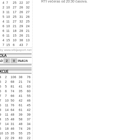
RTI večeras od 20:30 časova.
4
7
25
22
37
2
10
27
26
32
3
11
17
26
27
5
10
25
31
26
4
11
27
32
25
6
10
21
29
24
6
11
18
28
21
6
11
15
26
21
4
15
10
38
13
7
15
6
43
7
 by
www.srbijasport.net
AD
2
0
INđIJA
4
2
106
38
76
5
2
68
21
74
6
5
81
41
63
6
6
74
35
60
7
7
66
41
55
7
10
50
42
46
6
11
76
61
45
3
14
64
61
42
9
11
48
39
39
4
15
48
58
37
7
14
31
48
34
5
18
46
74
26
10
15
35
55
25
1
22
29
83
22