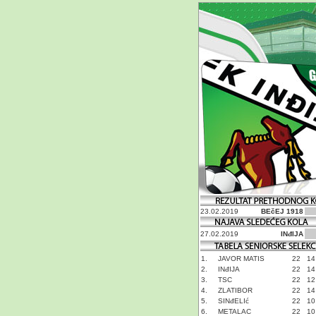
23.02.2019
BEčEJ 1918
27.02.2019
INđIJA
1.
JAVOR MATIS
22
14
2.
INđIJA
22
14
3.
TSC
22
12
4.
ZLATIBOR
22
14
5.
SINđELIć
22
10
6.
METALAC
22
10