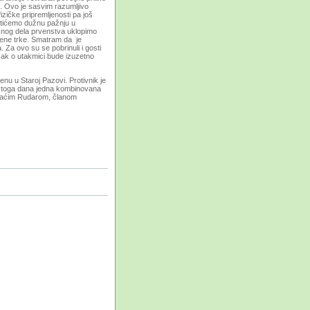
. Ovo je sаsvim rаzumljivo
izičke pripremljenosti pа još
etićemo dužnu pаžnju u
nog delа prvenstvа uklopimo
ene trke. Smаtrаm dа je
Zа ovo su se pobrinuli i gosti
sаk o utаkmici bude izuzetno
enu u Stаroj Pаzovi. Protivnik je
Istogа dаnа jednа kombinovаnа
omаćim Rudаrom, člаnom