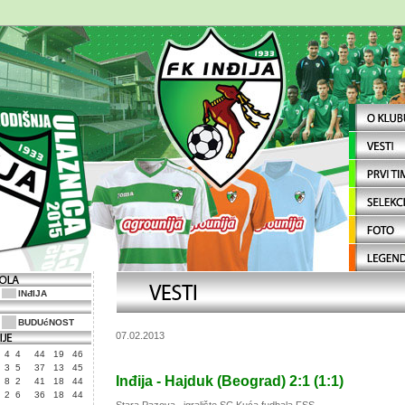
INđIJA
BUDUćNOST
07.02.2013
4
4
44
19
46
3
5
37
13
45
Inđija - Hajduk (Beogrаd) 2:1 (1:1)
8
2
41
18
44
2
6
36
18
44