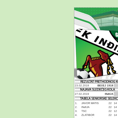
23.02.2019
BEčEJ 1918
27.02.2019
INđIJA
1.
JAVOR MATIS
22
14
2.
INđIJA
22
14
3.
TSC
22
12
4.
ZLATIBOR
22
14