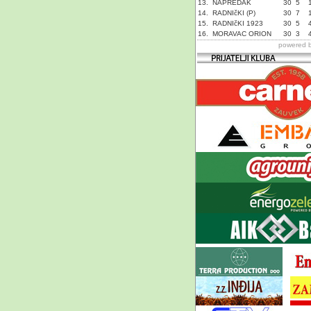
13.
NAPREDAK
30
5
14.
RADNIčKI (P)
30
7
15.
RADNIčKI 1923
30
5
16.
MORAVAC ORION
30
3
powered 