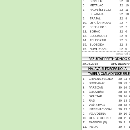
5.
SINđELIć
22
10
6.
METALAC
22
10
7.
RADNIčKI 1923
22
11
8.
BEžANIJA
22
10
9.
TRAJAL
22
8
10.
OFK ŽARKOVO
22
7
11.
BEčEJ 1918
22
7
12.
BORAC
22
6
13.
BUDUćNOST
22
5
14.
TELEOPTIK
22
5
15.
SLOBODA
22
3
16.
NOVI PAZAR
22
0
powered 
30.05.2018
OFK BEOGR
1.
CRVENA ZVEZDA
30
24
2.
BRODARAC
30
23
3.
PARTIZAN
30
19
4.
ČUKARIčKI
30
18
5.
SPARTAK
30
16
6.
RAD
30
13
7.
VOžDOVAC
30
13
8.
INTERNACIONAL
30
13
9.
VOJVODINA
30
10
10.
OFK BEOGRAD
30
11
11.
RADNIčKI (N)
30
9
12.
INđIJA
30
7