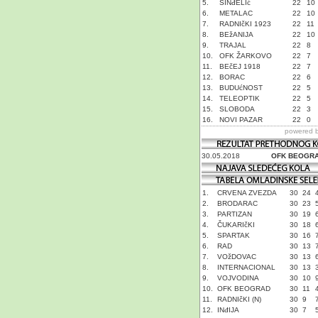
5.
SINđELIć
22
10
6.
METALAC
22
10
7.
RADNIčKI 1923
22
11
8.
BEžANIJA
22
10
9.
TRAJAL
22
8
10.
OFK ŽARKOVO
22
7
11.
BEčEJ 1918
22
7
12.
BORAC
22
6
13.
BUDUćNOST
22
5
14.
TELEOPTIK
22
5
15.
SLOBODA
22
3
16.
NOVI PAZAR
22
0
powered 
30.05.2018
OFK BEOGR
1.
CRVENA ZVEZDA
30
24
2.
BRODARAC
30
23
3.
PARTIZAN
30
19
4.
ČUKARIčKI
30
18
5.
SPARTAK
30
16
6.
RAD
30
13
7.
VOžDOVAC
30
13
8.
INTERNACIONAL
30
13
9.
VOJVODINA
30
10
10.
OFK BEOGRAD
30
11
11.
RADNIčKI (N)
30
9
12.
INđIJA
30
7