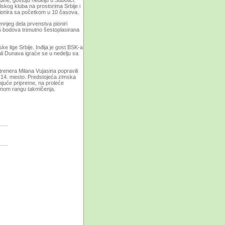
dine, gostuju nedelju u Subotici.
skog kluba na prostorima Srbije i
pionira sa početkom u 10 časova.
ennjeg dela prvenstva pioniri
5 bodova trenutno šestoplasirana
e lige Srbije. Inđija je gost BSK-a
li Dunava igraće se u nedelju sa
renera Milana Vujasina popravili
u 14. mesto. Predstojeća zimska
ajuće pripreme, na proleće
tetnom rangu takmičenja.