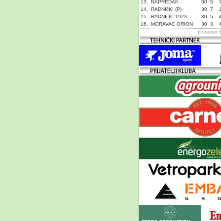
13.
NAPREDAK
30
5
14.
RADNIčKI (P)
30
7
15.
RADNIčKI 1923
30
5
16.
MORAVAC ORION
30
3
powered 