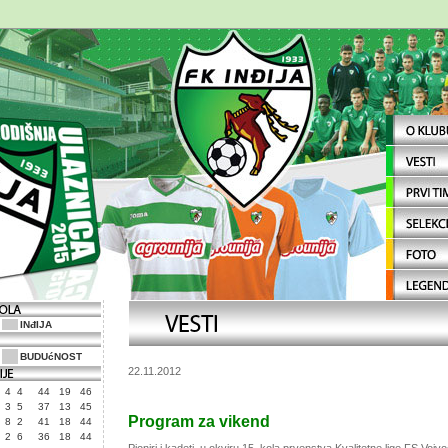
INđIJA
BUDUćNOST
22.11.2012
4
4
44
19
46
3
5
37
13
45
Program za vikend
8
2
41
18
44
2
6
36
18
44