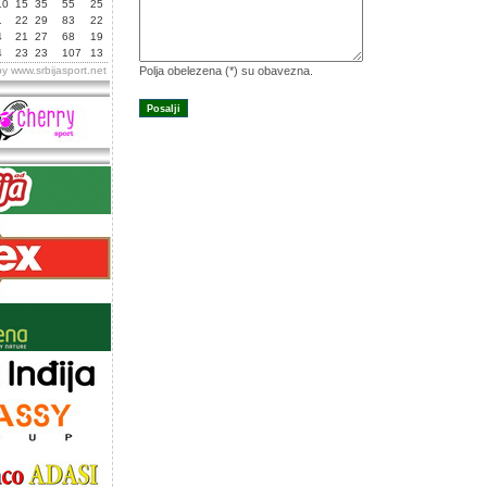
10
15
35
55
25
1
22
29
83
22
4
21
27
68
19
4
23
23
107
13
by
www.srbijasport.net
Polja obelezena (*) su obavezna.