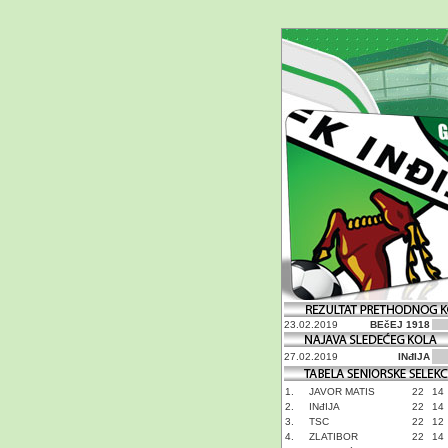
23.02.2019
BEčEJ 1918
27.02.2019
INđIJA
1.
JAVOR MATIS
22
14
2.
INđIJA
22
14
3.
TSC
22
12
4.
ZLATIBOR
22
14