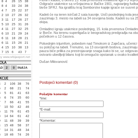
Pioniri i kadeti, u okviru 15. kola prvenstva Kvalitetne lige FS Vojvo
8
4
26
15
38
Odigraće utakmice sa vršnjacima iz Bačke 1901, najstarijeg fudbal
8
4
33
24
38
bivše SFRJ. Na igralištu kraj Somborske kapije igraće se susret 
4
7
25
22
37
Kadeti će na teren istrčati 2 sata kasnije. Uoči poslednjeg kola jes
2
10
27
26
32
zauzimaju 3. mesto na tabeli sa 34 osvojena boda. Kadeti su sa 2
3
11
17
26
27
ekipa.
5
10
25
31
26
4
11
27
32
25
Omladinci igraju utakmice poslednjeg, 15. kola prvenstva Omladinsk
iz Borče. Na terenu superligaša iz beogradskog predgrađja na oba
6
10
21
29
24
početkom u 12 časova.
6
11
18
28
21
6
11
15
26
21
Polsednjim trijumfom, pobedom nad Timokom iz Zaječara, učenici t
su položaj na tabeli. Trenutno, sa 13 osvojenih bodova, zauzimaj
4
15
10
38
13
pauza biće prilika za prestrojavanje snaga kako bi se, uz odgovar
7
15
6
43
7
ostvario ubedljviji bilans koji bi omogućio opstanak u ovako kvali
by
www.srbijasport.net
Dušan Milovanović
AD
2
0
INđIJA
Postojeći komentari (0)
4
2
106
38
76
5
2
68
21
74
6
5
81
41
63
Pošaljite komentar
6
6
74
35
60
*Ime:
7
7
66
41
55
7
10
50
42
46
*E-mail:
6
11
76
61
45
3
14
64
61
42
*Komentar:
9
11
48
39
39
4
15
48
58
37
7
14
31
48
34
5
18
46
74
26