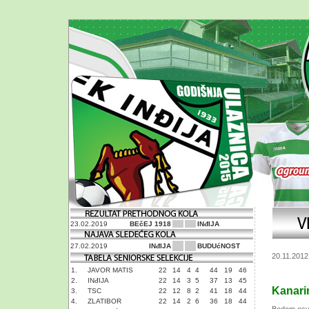
23.02.2019
BEčEJ 1918
INđIJA
27.02.2019
INđIJA
BUDUćNOST
20.11.2012
1.
JAVOR MATIS
22
14
4
4
44
19
46
2.
INđIJA
22
14
3
5
37
13
45
Kanari
3.
TSC
22
12
8
2
41
18
44
4.
ZLATIBOR
22
14
2
6
36
18
44