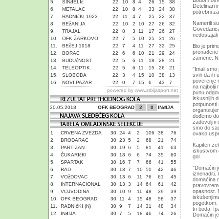
Bodom osvo
5.
SINđELIć
22
10
8
4
26
15
38
Detelinari 
6.
METALAC
22
10
8
4
33
24
38
potrebni za
7.
RADNIčKI 1923
22
11
4
7
25
22
37
Namerili su
8.
BEžANIJA
22
10
2
10
27
26
32
Govedarica
9.
TRAJAL
22
8
3
11
17
26
27
nedostajali
10.
OFK ŽARKOVO
22
7
5
10
25
31
26
11.
BEčEJ 1918
22
7
4
11
27
32
25
Bio je pri
pronađene s
12.
BORAC
22
6
6
10
21
29
24
zamene. Ni
13.
BUDUćNOST
22
5
6
11
18
28
21
14.
TELEOPTIK
22
5
6
11
15
26
21
"Imali smo
svih da ih
15.
SLOBODA
22
3
4
15
10
38
13
poverenje n
16.
NOVI PAZAR
22
0
7
15
6
43
7
na najbolji
powered by
www.srbijasport.net
punu odgov
iskusnijih
potpunosti
30.05.2018
OFK BEOGRAD
2
0
INđIJA
organizujem
dođemo do 
zadovoljni 
smo do sada
1.
CRVENA ZVEZDA
30
24
4
2
106
38
76
ovako uspe
2.
BRODARAC
30
23
5
2
68
21
74
Kapiten ze
3.
PARTIZAN
30
19
6
5
81
41
63
iskustvom d
4.
ČUKARIčKI
30
18
6
6
74
35
60
gol.
5.
SPARTAK
30
16
7
7
66
41
55
"Domaćin j
6.
RAD
30
13
7
10
50
42
46
iznenaditi
7.
VOžDOVAC
30
13
6
11
76
61
45
domaćina na
8.
INTERNACIONAL
30
13
3
14
64
61
42
pravovreme
opasnost. 
9.
VOJVODINA
30
10
9
11
48
39
39
iskušenjima
10.
OFK BEOGRAD
30
11
4
15
48
58
37
pogotkom. 
11.
RADNIčKI (N)
30
9
7
14
31
48
34
tri boda. I
12.
INđIJA
30
7
5
18
46
74
26
Domaćin je