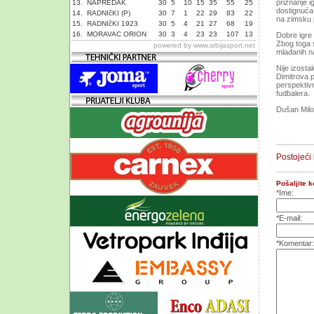
priznanje i
13.
NAPREDAK
30
5
10
15
35
55
25
dostignuća
14.
RADNIčKI (P)
30
7
1
22
29
83
22
na zimsku 
15.
RADNIčKI 1923
30
5
4
21
27
68
19
16.
MORAVAC ORION
30
3
4
23
23
107
13
Dobre igre 
Zbog toga 
powered by
www.srbijasport.net
mlađanih na
Nije izost
Dimitrova p
perspektivn
fudbalera.
Dušan Mil
Postojeći
Pošaljite 
*Ime:
*E-mail:
*Komentar: