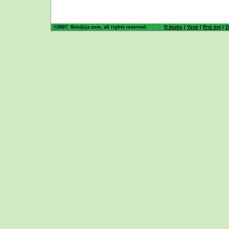
©2007. fkindjija.com, all rights reserved.
O klubu
|
Vesti
|
Prvi tim
|
O