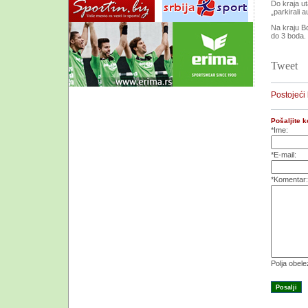
Do kraja ut
„parkirali 
Na kraju Bo
do 3 boda.
Tweet
Postojeći
Pošaljite 
*Ime:
*E-mail:
*Komentar:
Polja obel