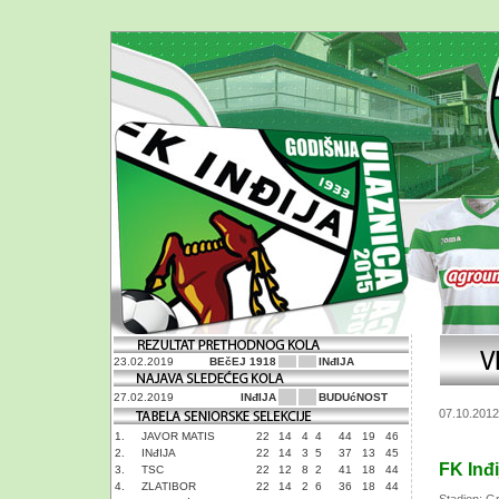
23.02.2019
BEčEJ 1918
INđIJA
27.02.2019
INđIJA
BUDUćNOST
07.10.2012
1.
JAVOR MATIS
22
14
4
4
44
19
46
2.
INđIJA
22
14
3
5
37
13
45
FK Inđi
3.
TSC
22
12
8
2
41
18
44
4.
ZLATIBOR
22
14
2
6
36
18
44