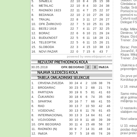
Stadion: Gr
5.
SINđELIć
22
10
8
4
26
15
38
Gledalaca:
6.
METALAC
22
10
8
4
33
24
38
Sudija: Sr
7.
RADNIčKI 1923
22
11
4
7
25
22
37
Pomoćni su
pomoćni sud
8.
BEžANIJA
22
10
2
10
27
26
32
Četvrti sud
9.
TRAJAL
22
8
3
11
17
26
27
Delegat FS
10.
OFK ŽARKOVO
22
7
5
10
25
31
26
11.
BEčEJ 1918
22
7
4
11
27
32
25
Inđija: Mil
Dimitrov, V
12.
BORAC
22
6
6
10
21
29
24
Klupa: Diz
13.
BUDUćNOST
22
5
6
11
18
28
21
Trener: Zo
14.
TELEOPTIK
22
5
6
11
15
26
21
15.
SLOBODA
22
3
4
15
10
38
13
Borac: Petr
Jovančić, 
16.
NOVI PAZAR
22
0
7
15
6
43
7
Klupa: Milo
powered by
www.srbijasport.net
Trener: Zo
Utakmica dv
30.05.2018
OFK BEOGRAD
2
0
INđIJA
pripremljen
Do prve pri
Kordolup je
1.
CRVENA ZVEZDA
30
24
4
2
106
38
76
U 18. minut
2.
BRODARAC
30
23
5
2
68
21
74
3.
PARTIZAN
30
19
6
5
81
41
63
Samo minut 
4.
ČUKARIčKI
30
18
6
6
74
35
60
ali je golm
mišljenju s
5.
SPARTAK
30
16
7
7
66
41
55
6.
RAD
30
13
7
10
50
42
46
U nastavku 
7.
VOžDOVAC
30
13
6
11
76
61
45
slabijom n
8.
INTERNACIONAL
30
13
3
14
64
61
42
Novi udarac
9.
VOJVODINA
30
10
9
11
48
39
39
10.
OFK BEOGRAD
30
11
4
15
48
58
37
U 33. minut
11.
RADNIčKI (N)
30
9
7
14
31
48
34
poslao dugu
pravi prekr
12.
INđIJA
30
7
5
18
46
74
26