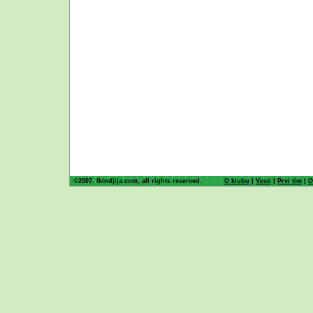
©2007. fkindjija.com, all rights reserved.
O klubu
|
Vesti
|
Prvi tim
|
O