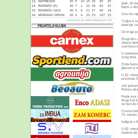
13.
NAPREDAK
30
5
10
15
35
55
25
Ipak, do iz
14.
RADNIčKI (P)
30
7
1
22
29
83
22
bacio u des
15.
RADNIčKI 1923
30
5
4
21
27
68
19
Ono što nij
16.
MORAVAC ORION
30
3
4
23
23
107
13
powered by
www.srbijasport.net
Trojka iz i
ubacuje za
Do kraja po
Drugi deo u
ubacio lopt
završava d
U seledeće
svog tima.
Zrela šansa
glavom iz l
U 62. minu
prizeman šu
Još jednom 
Petrića ali
Posle ove s
drugi žuti 
se bori do 
Crveno-beli
73. minutu.
Inđija je u
U 82. minut
uspeva da z