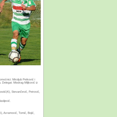
omoćnici: Miroljub Petković i
. Delegat: Miodrag Miljković iz
Kostić(K), Stevančević, Petrović,
siljević.
(K), Avramović, Tomić, Bojić,