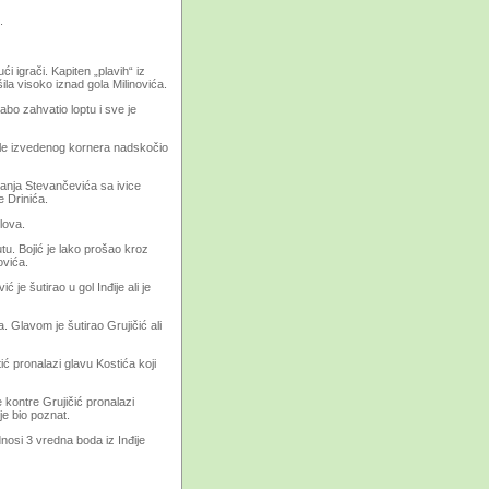
.
i igrači. Kapiten „plavih“ iz
ila visoko iznad gola Milinovića.
labo zahvatio loptu i sve je
osle izvedenog kornera nadskočio
avanja Stevančevića sa ivice
e Drinića.
lova.
utu. Bojić je lako prošao kroz
ovića.
je šutirao u gol Inđije ali je
Glavom je šutirao Grujičić ali
ić pronalazi glavu Kostića koji
e kontre Grujičić pronalazi
e bio poznat.
nosi 3 vredna boda iz Inđije