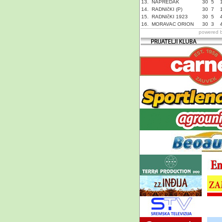
13.
NAPREDAK
30
5
14.
RADNIčKI (P)
30
7
15.
RADNIčKI 1923
30
5
16.
MORAVAC ORION
30
3
powered 