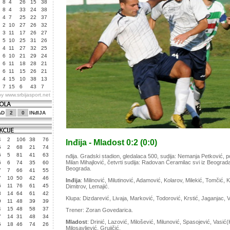
8
4
26
15
38
8
4
33
24
38
4
7
25
22
37
2
10
27
26
32
3
11
17
26
27
5
10
25
31
26
4
11
27
32
25
6
10
21
29
24
6
11
18
28
21
6
11
15
26
21
4
15
10
38
13
7
15
6
43
7
by
www.srbijasport.net
AD
2
0
INđIJA
4
2
106
38
76
Inđija - Mladost 0:2 (0:0)
5
2
68
21
74
6
5
81
41
63
nđija. Gradski stadion, gledalaca 500, sudija: Nemanja Petković, p
Milan Mihajlović, četvrti sudija: Radovan Ćeramilac svi iz Beograda
6
6
74
35
60
Beograda.
7
7
66
41
55
7
10
50
42
46
Inđija
: Milinović, Milutinović, Adamović, Kolarov, Milekić, Tomčić, 
6
11
76
61
45
Dimitrov, Lemajić.
3
14
64
61
42
Klupa: Dizdarević, Livaja, Marković, Todorović, Krstić, Jaganjac, Va
9
11
48
39
39
4
15
48
58
37
Trener: Zoran Govedarica.
7
14
31
48
34
Mladost
: Drinić, Lazović, Milošević, Milunović, Spasojević, Vasić
5
18
46
74
26
Milosavljević, Grujičić.