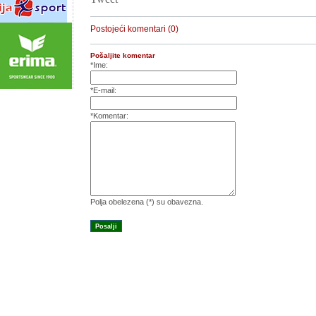
Postojeći komentari (0)
Pošaljite komentar
*Ime:
*E-mail:
*Komentar:
Polja obelezena (*) su obavezna.