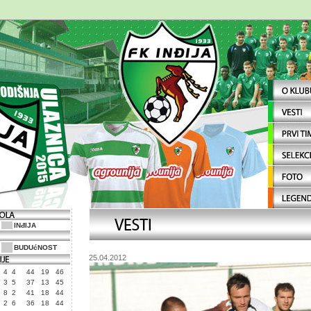
INđIJA
BUDUćNOST
25.04.2012
4
4
44
19
46
3
5
37
13
45
8
2
41
18
44
2
6
36
18
44