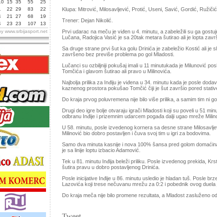
10
15
35
55
25
1
22
29
83
22
Klupa: Mitrović, Milosavljević, Protić, Useni, Savić, Gordić, Ružičić
4
21
27
68
19
Trener: Dejan Nikolić.
4
23
23
107
13
by
www.srbijasport.net
Prvi udarac na meču je viđen u 4. minutu, a zabeležili su ga gostujuć
Lučana, Radojica Vasić je sa 20tak metara šutirao ali je lopta završ
Sa druge strane prvi šut ka golu Drinića je zabeležio Kostić ali je s
završeno bez previše problema po gol Mladosti.
Lučanci su ozbiljniji pokušaj imali u 11 minutukada je Milunović p
Tomčića i glavom šutirao ali pravo u Milinovića.
Najbolja prilika za Inđiju je viđena u 34. minutu kada je posle dod
kaznenog prostora pokušao Tomčić čiji je šut završio pored stativ
Do kraja prvog poluvremena nije bilo više prilika, a samim tim ni go
Drugi deo igre bolje otvaraju igrači Mladosti koji su poveli u 51 min
odbranu Inđije i prizemnim udarcem pogađa dalji ugao mreže Milin
U 58. minutu, posle izvedenog kornera sa desne strane Milosavljević 
Milinović bio dobro postavljen i čuva svoj tim u igri za bodovima.
Samo dva minuta kasnije i nova 100% šansa pred golom domaćina. 
je sa linije loptu izbacio Adamović.
Tek u 81. minutu Inđija beleži priliku. Posle izvedenog prekida, Krst
šutira pravu u dobro postavljenog Drinića.
Posle inicijative Inđije u 86. minutu usledio je hladan tuš. Posle brz
Lazovića koji trese nečuvanu mrežu za 0:2 i pobednik ovog duela j
Do kraja meča nije bilo promene rezultata, a Mladost zasluženo od
Tweet