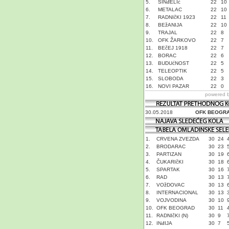
5.
SINđELIć
22
10
6.
METALAC
22
10
7.
RADNIčKI 1923
22
11
8.
BEžANIJA
22
10
9.
TRAJAL
22
8
10.
OFK ŽARKOVO
22
7
11.
BEčEJ 1918
22
7
12.
BORAC
22
6
13.
BUDUćNOST
22
5
14.
TELEOPTIK
22
5
15.
SLOBODA
22
3
16.
NOVI PAZAR
22
0
powered 
30.05.2018
OFK BEOGR
1.
CRVENA ZVEZDA
30
24
2.
BRODARAC
30
23
3.
PARTIZAN
30
19
4.
ČUKARIčKI
30
18
5.
SPARTAK
30
16
6.
RAD
30
13
7.
VOžDOVAC
30
13
8.
INTERNACIONAL
30
13
9.
VOJVODINA
30
10
10.
OFK BEOGRAD
30
11
11.
RADNIčKI (N)
30
9
12.
INđIJA
30
7