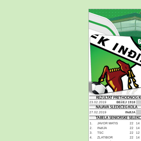
23.02.2019
BEčEJ 1918
27.02.2019
INđIJA
1.
JAVOR MATIS
22
14
2.
INđIJA
22
14
3.
TSC
22
12
4.
ZLATIBOR
22
14