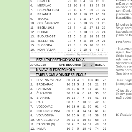
Goran Ješ
5.
SINđELIć
22
10
8
4
26
15
38
pričao o ne
6.
METALAC
22
10
8
4
33
24
38
on ističe d
7.
RADNIčKI 1923
22
11
4
7
25
22
37
takmičenju.
jesenjem d
8.
BEžANIJA
22
10
2
10
27
26
32
Karadžića
9.
TRAJAL
22
8
3
11
17
26
27
10.
OFK ŽARKOVO
22
7
5
10
25
31
26
Mnogi su i
11.
BEčEJ 1918
22
7
4
11
27
32
25
što je sist
šta onda mo
12.
BORAC
22
6
6
10
21
29
24
jasno da t
13.
BUDUćNOST
22
5
6
11
18
28
21
14.
TELEOPTIK
22
5
6
11
15
26
21
Prvi čovek
15.
SLOBODA
22
3
4
15
10
38
13
- Naravno 
16.
NOVI PAZAR
22
0
7
15
6
43
7
izjave, tak
powered by
www.srbijasport.net
Srbije isp
njih nam je
sponzora k
30.05.2018
OFK BEOGRAD
2
0
INđIJA
Subotice j
slava Karad
Spartaka na
1.
CRVENA ZVEZDA
30
24
4
2
106
38
76
Ješić nagl
jednog dana
2.
BRODARAC
30
23
5
2
68
21
74
3.
PARTIZAN
30
19
6
5
81
41
63
-Čitav živo
4.
ČUKARIčKI
30
18
6
6
74
35
60
čelnim ljud
naši vodeć
5.
SPARTAK
30
16
7
7
66
41
55
6.
RAD
30
13
7
10
50
42
46
7.
VOžDOVAC
30
13
6
11
76
61
45
8.
INTERNACIONAL
30
13
3
14
64
61
42
K. Radulo
9.
VOJVODINA
30
10
9
11
48
39
39
10.
OFK BEOGRAD
30
11
4
15
48
58
37
11.
RADNIčKI (N)
30
9
7
14
31
48
34
12.
INđIJA
30
7
5
18
46
74
26