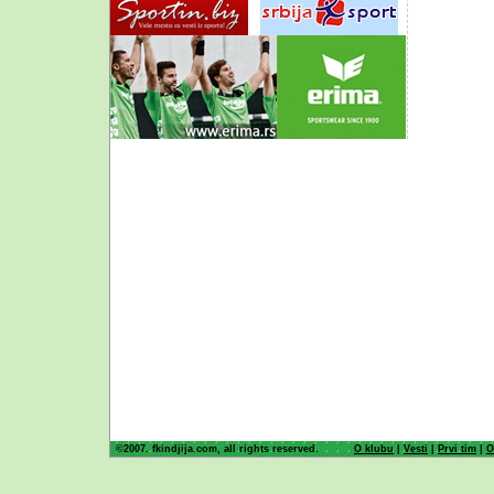
©2007. fkindjija.com, all rights reserved.
O klubu
|
Vesti
|
Prvi tim
|
O