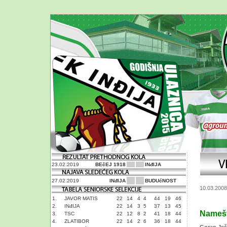
23.02.2019
BEčEJ 1918
INđIJA
27.02.2019
INđIJA
BUDUćNOST
10.03.2008
1.
JAVOR MATIS
22
14
4
4
44
19
46
2.
INđIJA
22
14
3
5
37
13
45
Namešt
3.
TSC
22
12
8
2
41
18
44
4.
ZLATIBOR
22
14
2
6
36
18
44