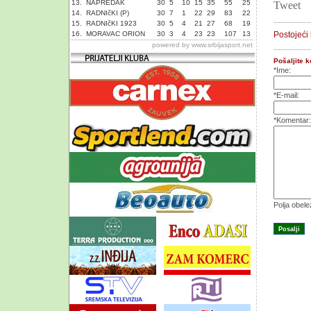
13.
NAPREDAK
30
5
10
15
35
55
25
Tweet
14.
RADNIčKI (P)
30
7
1
22
29
83
22
15.
RADNIčKI 1923
30
5
4
21
27
68
19
16.
MORAVAC ORION
30
3
4
23
23
107
13
Postojeći
powered by
www.srbijasport.net
Pošaljite 
*Ime:
*E-mail:
*Komentar:
Polja obel