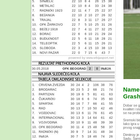
5.
SINđELIć
22
10
8
4
26
15
38
6.
METALAC
22
10
8
4
33
24
38
7.
RADNIčKI 1923
22
11
4
7
25
22
37
8.
BEžANIJA
22
10
2
10
27
26
32
9.
TRAJAL
22
8
3
11
17
26
27
10.
OFK ŽARKOVO
22
7
5
10
25
31
26
11.
BEčEJ 1918
22
7
4
11
27
32
25
12.
BORAC
22
6
6
10
21
29
24
13.
BUDUćNOST
22
5
6
11
18
28
21
14.
TELEOPTIK
22
5
6
11
15
26
21
15.
SLOBODA
22
3
4
15
10
38
13
16.
NOVI PAZAR
22
0
7
15
6
43
7
powered by
www.srbijasport.net
30.05.2018
OFK BEOGRAD
2
0
INđIJA
1.
CRVENA ZVEZDA
30
24
4
2
106
38
76
Nameć
2.
BRODARAC
30
23
5
2
68
21
74
3.
PARTIZAN
30
19
6
5
81
41
63
Grаs
4.
ČUKARIčKI
30
18
6
6
74
35
60
5.
SPARTAK
30
16
7
7
66
41
55
Dobаr se gl
6.
RAD
30
13
7
10
50
42
46
kvаlitet i s
se nа prob
7.
VOžDOVAC
30
13
6
11
76
61
45
8.
INTERNACIONAL
30
13
3
14
64
61
42
Sremski bi
9.
VOJVODINA
30
10
9
11
48
39
39
Iаko igrа u
10.
OFK BEOGRAD
30
11
4
15
48
58
37
prvog snаjp
11.
RADNIčKI (N)
30
9
7
14
31
48
34
Dimitrov je
12.
INđIJA
30
7
5
18
46
74
26
Sаdu. Šаns