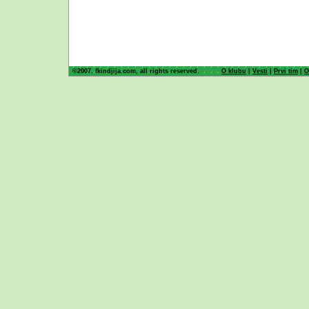
©2007. fkindjija.com, all rights reserved.
O klubu
|
Vesti
|
Prvi tim
|
O