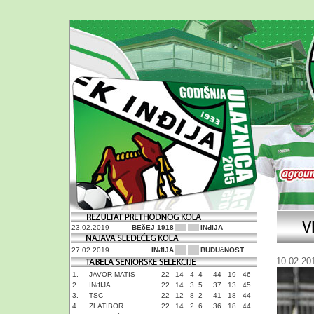
23.02.2019
BEčEJ 1918
INđIJA
27.02.2019
INđIJA
BUDUćNOST
10.02.20
1.
JAVOR MATIS
22
14
4
4
44
19
46
2.
INđIJA
22
14
3
5
37
13
45
3.
TSC
22
12
8
2
41
18
44
4.
ZLATIBOR
22
14
2
6
36
18
44