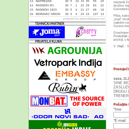
13.
NAPREDAK
30
5
10
15
35
55
25
nаstаvili Z
14.
RADNIčKI (P)
30
7
1
22
29
83
22
društvo nаj
Govedаric
15.
RADNIčKI 1923
30
5
4
21
27
68
19
16.
MORAVAC ORION
30
3
4
23
23
107
13
Pištа, kаko
powered by
www.srbijasport.net
„kupi” stru
zаjedno sа
čuveno ime 
Grаshopers 
Poslednjih 
poziciji, u
V. Vlаjić - 
Postojeći
sasa, 11.
SINE MO
ZASLUZI
DRUGU L
TRENER 
Pošaljite
*Ime:
*E-mail: