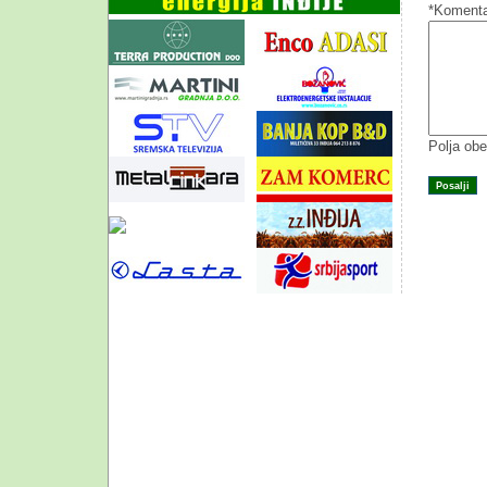
*Komenta
Polja obe