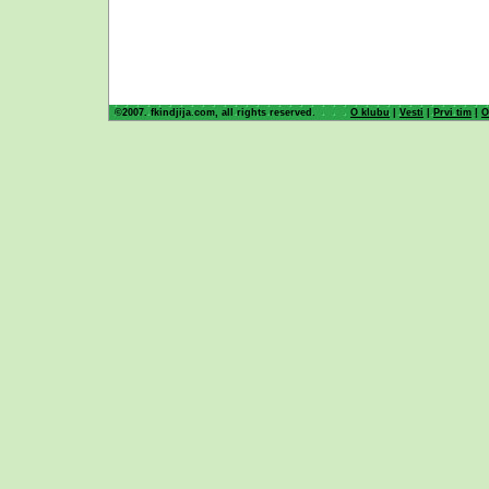
©2007. fkindjija.com, all rights reserved.
O klubu
|
Vesti
|
Prvi tim
|
O