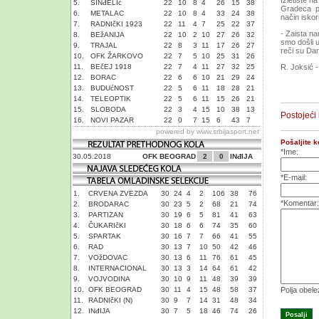
Izletište 
5.
SINđELIć
22
10
8
4
26
15
38
Gradeca pa
6.
METALAC
22
10
8
4
33
24
38
način iskor
7.
RADNIčKI 1923
22
11
4
7
25
22
37
- Zaista na
8.
BEžANIJA
22
10
2
10
27
26
32
smo došli 
9.
TRAJAL
22
8
3
11
17
26
27
reči su Da
10.
OFK ŽARKOVO
22
7
5
10
25
31
26
11.
BEčEJ 1918
22
7
4
11
27
32
25
R. Joksić -
12.
BORAC
22
6
6
10
21
29
24
13.
BUDUćNOST
22
5
6
11
18
28
21
14.
TELEOPTIK
22
5
6
11
15
26
21
15.
SLOBODA
22
3
4
15
10
38
13
Postojeći
16.
NOVI PAZAR
22
0
7
15
6
43
7
powered by
www.srbijasport.net
Pošaljite 
*Ime:
30.05.2018
OFK BEOGRAD
2
0
INđIJA
*E-mail:
1.
CRVENA ZVEZDA
30
24
4
2
106
38
76
*Komentar:
2.
BRODARAC
30
23
5
2
68
21
74
3.
PARTIZAN
30
19
6
5
81
41
63
4.
ČUKARIčKI
30
18
6
6
74
35
60
5.
SPARTAK
30
16
7
7
66
41
55
6.
RAD
30
13
7
10
50
42
46
7.
VOžDOVAC
30
13
6
11
76
61
45
8.
INTERNACIONAL
30
13
3
14
64
61
42
9.
VOJVODINA
30
10
9
11
48
39
39
10.
OFK BEOGRAD
30
11
4
15
48
58
37
Polja obel
11.
RADNIčKI (N)
30
9
7
14
31
48
34
12.
INđIJA
30
7
5
18
46
74
26