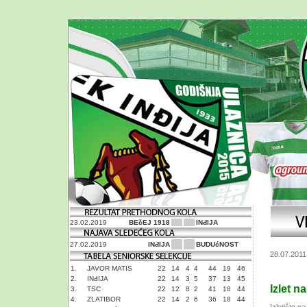
23.02.2019
BEčEJ 1918
INđIJA
27.02.2019
INđIJA
BUDUćNOST
28.07.2011
1.
JAVOR MATIS
22
14
4
4
44
19
46
2.
INđIJA
22
14
3
5
37
13
45
Izlet n
3.
TSC
22
12
8
2
41
18
44
4.
ZLATIBOR
22
14
2
6
36
18
44