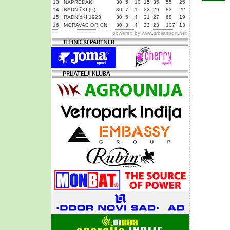
13.
NAPREDAK
30
5
10
15
35
55
25
14.
RADNIčKI (P)
30
7
1
22
29
83
22
15.
RADNIčKI 1923
30
5
4
21
27
68
19
16.
MORAVAC ORION
30
3
4
23
23
107
13
powered by
www.srbijasport.net