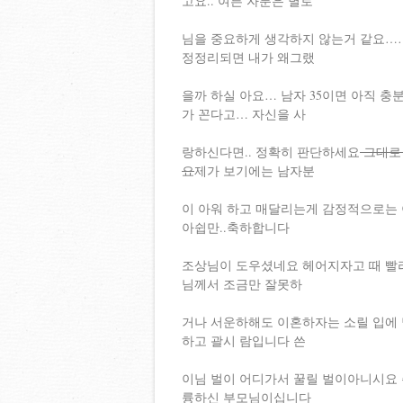
고요.. 여튼 자분은 별로
님을 중요하게 생각하지 않는거 같요……
정정리되면 내가 왜그랬
을까 하실 아요… 남자 35이면 아직 충
가 꼰다고… 자신을 사
랑하신다면.. 정확히 판단하세요
그대로
요
제가 보기에는 남자분
이 아워 하고 매달리는게 감정적으로는
아쉽만..축하합니다
조상님이 도우셨네요 헤어지자고 때 빨
님께서 조금만 잘못하
거나 서운하해도 이혼하자는 소릴 입에 
하고 괄시 람입니다 쓴
이님 벌이 어디가서 꿀릴 벌이아니시요
륭하신 부모님이십니다