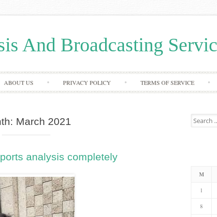
sis And Broadcasting Serv
Skip
ABOUT US
PRIVACY POLICY
TERMS OF SERVICE
to
content
Search
th:
March 2021
for:
sports analysis completely
M
1
8