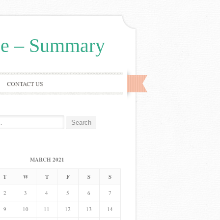
ice – Summary
CONTACT US
MARCH 2021
T
W
T
F
S
S
2
3
4
5
6
7
9
10
11
12
13
14