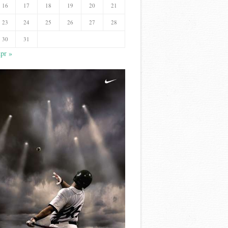
16
17
18
19
20
21
23
24
25
26
27
28
30
31
pr »