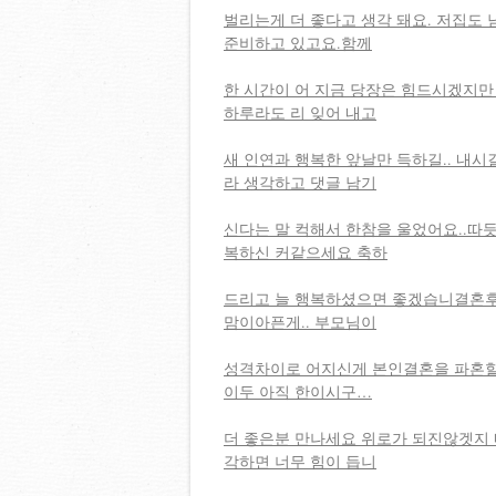
벌리는게 더 좋다고 생각 돼요. 저집도 
준비하고 있고요.함께
한 시간이 어 지금 당장은 힘드시겠지만 
하루라도 리 잊어 내고
새 인연과 행복한 앞날만 득하길.. 내시
라 생각하고 댓글 남기
신다는 말 컥해서 한참을 울었어요..따
복하신 커같으세요 축하
드리고 늘 행복하셨으면 좋겠습니결혼
맘이아픈게.. 부모님이
성격차이로 어지신게 본인결혼을 파혼할
이두 아직 한이시구…
더 좋은분 만나세요 위로가 되진않겟지
각하면 너무 힘이 듭니